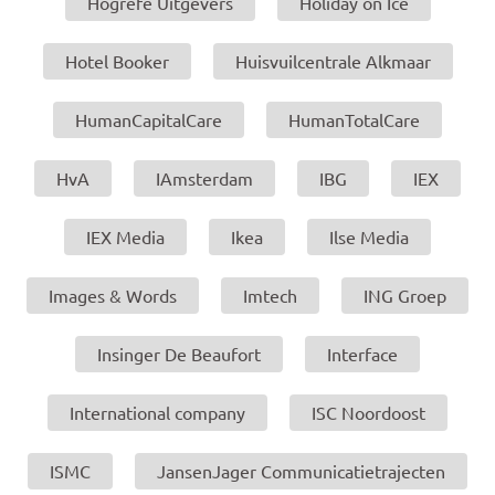
Hogrefe Uitgevers
Holiday on Ice
Hotel Booker
Huisvuilcentrale Alkmaar
HumanCapitalCare
HumanTotalCare
HvA
IAmsterdam
IBG
IEX
IEX Media
Ikea
Ilse Media
Images & Words
Imtech
ING Groep
Insinger De Beaufort
Interface
International company
ISC Noordoost
ISMC
JansenJager Communicatietrajecten