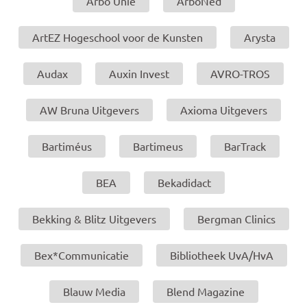
Arbo Unie
ArboNed
ArtEZ Hogeschool voor de Kunsten
Arysta
Audax
Auxin Invest
AVRO-TROS
AW Bruna Uitgevers
Axioma Uitgevers
Bartiméus
Bartimeus
BarTrack
BEA
Bekadidact
Bekking & Blitz Uitgevers
Bergman Clinics
Bex*Communicatie
Bibliotheek UvA/HvA
Blauw Media
Blend Magazine