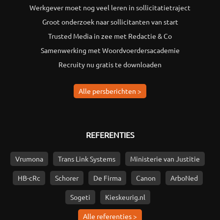
Werkgever moet nog veel leren in sollicitatietraject
Groot onderzoek naar sollicitanten van start
Trusted Media in zee met Redactie & Co
Samenwerking met Woordvoerdersacademie
Recruity nu gratis te downloaden
Alle persberichten >
REFERENTIES
Vrumona
Trans Link Systems
Ministerie van Justitie
HB-cRc
Schorer
De Firma
Canon
ArboNed
Sogeti
Kieskeurig.nl
Alle referenties >